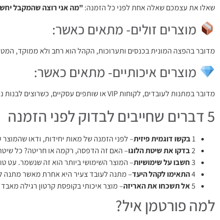
שאלו את עצמכם שאלה אחת לפני כל הזמנה:
"מה אני רוצה שהמקבל יחשו
מוצרים זולים- מתאים כאשר:
מדובר בהפצה המונית בכנסים ותערוכות, הקהל הוא רחב ולא ממוקד, המטרה 
מוצרים איכותיים- מתאים כאשר:
מדובר במתנות לעובדים, לקוחות VIP או שותפים עסקיים, כשרוצים לבנות נאמנות ולחזק קשרים לטווח ארוך, כשמוניטין המותג חשוב, וכשמדובר באירועי חברה וכנסים מקצועיים יוקרתיים.
5 דברים שחייבים לבדוק לפני הזמנה
1
בקשו דוגמית פיזית
– לפני הזמנה של מאות יחידות, ודאו שהמוצר 
2
בדקו את שיטת הלוגו
– האם זה הדפסה, רקמה או חריטה? כל שיטה
3
חשבו על שימושיות
– המוצר השימושי ביותר הוא זה שנשמר. עט טוב
4
התאימו לקהל היעד
– מתנה לעובד צעיר היא אחרת מאשר מתנה למ
5
אל תשכחו את האריזה
– מוצר איכותי בקופסת קרטון רגילה מאבד
למה פורטמן איל?