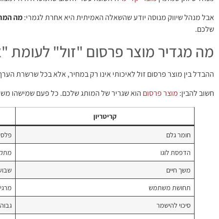
אבל מנהל שיווק מנוסה יודע שהשאלה האמיתית היא אחרת לגמרי:
מה המחי
שלכם.
מה מגדיר מוצר פרסום "זול" לעומת "א
ההבדל בין מוצר פרסום זול לאיכותי אינו רק במחיר, אלא בכל שרשרת הערך 
חשוב להבין:
מוצר פרסום
הוא שגריר של המותג שלכם. כל פעם שמישהו משתמש
קריטריון
חומר גלם
פלסטי
הדפסת לוגו
מתקל
משך חיים
שבוע
תחושת משתמש
מרגיש
סיכוי להישמר
גבוה 