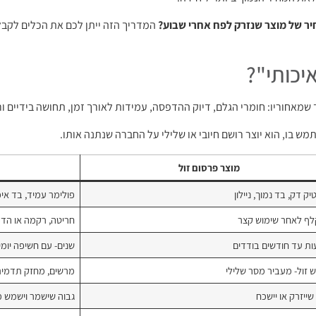
ר של מוצר שנזרק לפח אחרי שבוע?
המדריך הזה ייתן לכם את הכלים לקבל
יכותי"?
שמאחוריו: חומרי הגלם, דיוק ההדפסה, עמידות לאורך זמן, תחושה בידיים ור
 בו, הוא יוצר רושם חיובי או שלילי על החברה שנתנה אותו.
מוצר פרסום זול
ק דק, בד נמוך, ניילון
פולימר עמיד, בד איכ
ף לאחר שימוש קצר
חריטה, רקמה או הדפסה UV 
ות עד חודשים בודדים
שנים- עם חשיפה יומי
 זול- מעביר מסר שלילי
מרשים, מחזק תדמית
שייזרק או יישכח
גבוה שישמר וישמש מד