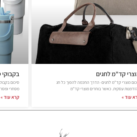
צרי קד"מ לחגים
בקבוקי 
כום מוצרי קד"מ לחגים- הדרך החכמה להפוך כל חג
סיכום בקבוקי
זדמנות עסקית. כאשר בוחרים מוצרי קד"מ
מסחרי ומסר 
א עוד »
קרא עוד »