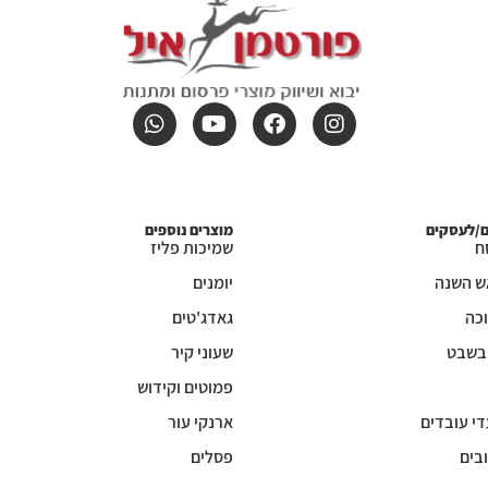
ם/לעסקים
מוצרים נוספים
ח
שמיכות פליז
ש השנה
יומנים
כה
גאדג'טים
 בשבט
שעוני קיר
פמוטים וקידוש
די עובדים
ארנקי עור
בים
פסלים