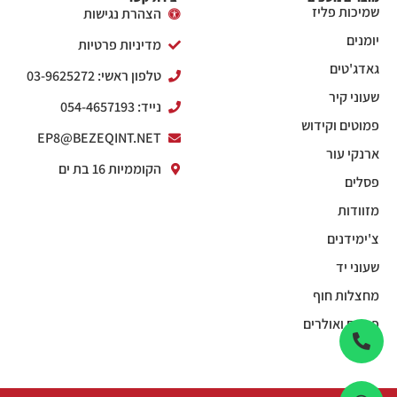
שמיכות פליז
הצהרת נגישות
יומנים
מדיניות פרטיות
גאדג'טים
טלפון ראשי: 03-9625272
שעוני קיר
נייד: 054-4657193
פמוטים וקידוש
EP8@BEZEQINT.NET
ארנקי עור
הקוממיות 16 בת ים
פסלים
מזוודות
צ'ימידנים
שעוני יד
מחצלות חוף
פנסים ואולרים