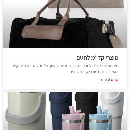
מוצרי קד"מ לחגים
סיכוםמוצרי קד"מ לחגים- הדרך החכמה להפוך כל חג להזדמנות עסקית.
כאשר בוחרים מוצרי קד"מ לחגים
קרא עוד »