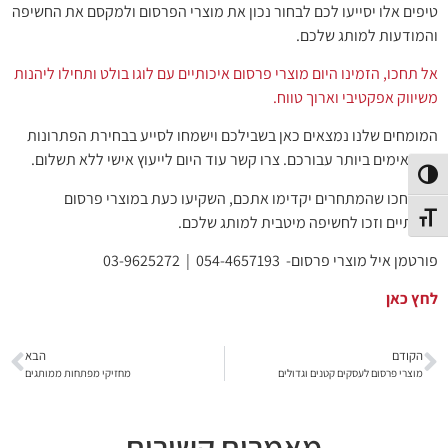
טיפים אלו יסייעו לכם לבחור נכון את מוצרי הפרסום ולמקסם את החשיפה
והמודעות למותג שלכם.
אל תחכו, הזמינו היום מוצרי פרסום איכותיים עם לוגו בולט ותחילו ליהנות
משיווק אפקטיבי וארוך טווח.
המומחים שלנו נמצאים כאן בשבילכם וישמחו לסייע בבחירת הפתרונות
המתאימים ביותר עבורכם. צרו קשר עוד היום לייעוץ אישי ללא תשלום.
פעל/כבה ניגודיות גבוהה
אל תחכו שהמתחרים יקדימו אתכם, השקיעו כעת במוצרי פרסום
תג גודל גופן
איכותיים וזכו לחשיפה מיטבית למותג שלכם.
פורטמן איל מוצרי פרסום- 054-4657193 | 03-9625272
לחץ כאן
הקודם
הבא
מוצרי פרסום לעסקים קטנים וגדולים
מחזיקי מפתחות ממותגים
מאמרים קשורים