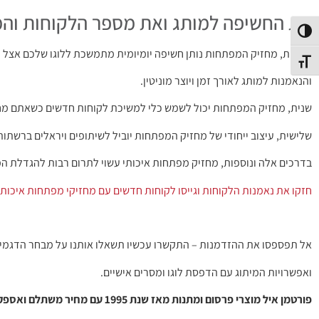
את החשיפה למותג ואת מספר הלקוחות והמכ
פעל/כבה ניגודיות גבוהה
ראשית, מחזיק המפתחות נותן חשיפה יומיומית מתמשכת ללוגו שלכם אצל 
תג גודל גופן
והנאמנות למותג לאורך זמן ויוצר מוניטין.
שנית, מחזיק המפתחות יכול לשמש כלי למשיכת לקוחות חדשים כשאתם מחלק
שלישית, עיצוב ייחודי של מחזיק המפתחות יוביל לשיתופים ויראלים ברשתות
בדרכים אלה ונוספות, מחזיק מפתחות איכותי עשוי לתרום רבות להגדלת ה
חזקו את נאמנות הלקוחות וגייסו לקוחות חדשים עם מחזיקי מפתחות איכותיי
אל תפספסו את ההזדמנות – התקשרו עכשיו תשאלו אותנו על מבחר הדגמי
ואפשרויות המיתוג עם הדפסת לוגו ומסרים אישיים.
פורטמן איל מוצרי פרסום ומתנות מאז שנת 1995 עם מחיר משתלם ואספקה מהירה! 054-4657193 | 03-9625272