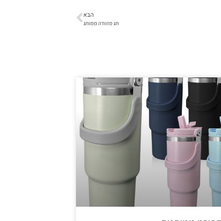
הבא
תג מזוודה ממותג