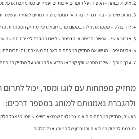
2. איכות גבוהה – הקפידו על חומרים איכותיים ועמידים כמו מתכת או פלסטיק איכותי שיבטיחו שהמוצר יחזיק מעמד שנים רבות.
3. נוחות שימוש – בחרו גודל וצורה ארגונומיים שיהיו נוחים לאחיזה ונשיאה יומיומית. ודאו שקל לפתוח ולסגור את מחזיק המפתחות.
4. לוגו בולט – מקמו את הלוגו במקום מרכזי ובולט על מחזיק המפתחות כדי למקסם את החשיפה אליו.
5. אזכור אישי – אפשרו חריטה או הדפסה של שם המקבל ליצירת תחושה אישית ומיוחדת.
6. אריזה יפה – הגישו את מחזיק המפתחות באריזה מעוצבת. זה יתרום לחוויה הכוללת של המקבל.
7. ערך מוסף – שלבו מסר שיווקי קצר או מידע על המותג על מחזיק המפתחות.
מחזיק מפתחות עם לוגו ומסר, יכול לתרום 
ולהגברת נאמנותם למותג במספר דרכים:
ראשית, מחזיק המפתחות הוא מוצר נלווה שנמצא בשימוש יומיומי אצל הלקו
ותורמת לחיזוק המודעות והזיכרון של המותג אצל הלקוח.