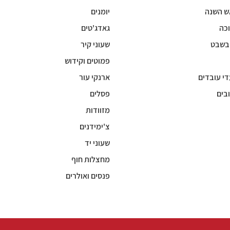
ש השנה
יומנים
כה
גאדג'טים
 בשבט
שעוני קיר
פמוטים וקידוש
די עובדים
ארנקי עור
בים
פסלים
מזוודות
צ'ימידנים
שעוני יד
מחצלות חוף
פנסים ואולרים