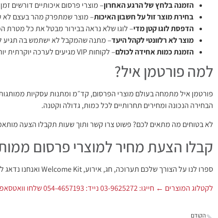
הזמנה בלחץ של הרגע האחרון
– מוצרי פרסום איכותיים דורשים זמן ייצור והדפסה. הזמינו
בחירת מוצר זול על חשבון האיכות
– מוצר שמתפרק מהר בעצם לא ע
הדפסת לוגו קטן מדי
– לוגו שלא נראה בבירור מבטל את כל מטרת הפרס
מוצר לא רלוונטי לקהל היעד
– מתנה שהמקבל לא ישתמש בה תגיע לפ
הזמנת כמות אחידה לכולם
– לקוחות VIP מגיעים לערכה יוקרתית יותר.
למה פורטמן איל?
פורטמן איל מתמחה בעולם מוצרי הפרסום, קד״מ ומתנות עסקיות ממותגות מ
הבחירה הנכונה ומחירים תחרותיים לכל כמות, גדולה וקטנה.
לא בטוחים מה מתאים לכם? פשוט צרו קשר ותוך שעות תקבלו הצעה מותאמ
קבלו הצעת מחיר למוצרי פרסום ממותג
ספרו לנו על הצורך שלכם תערוכה, חג, אירוע, Welcome Kit ואנחנו נדאג לכל השאר. שירות מהיר, מקצועי ומותאם אישית.
לקטלוג המוצרים ←
חייגו: 03-9625272
נייד: 054-4657193
שלחו וואטסאפ
הקודם