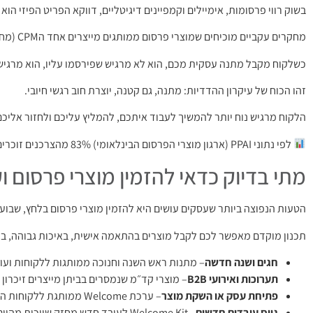
בשוק רווי פרסומות, אימיילים וקמפיינים דיגיטליים, דווקא הפריט הפיזי הוא
מחקרים עקביים מוכיחים שמוצרי פרסום ממותגים מייצרים אחד הCPM (מחיר לאלף חשיפות) הנמוכים ביותר מכל ערוץ שיווקי קיים.
כשלקוח מקבל מתנה עסקית מכם, הוא לא מרגיש שפירסמו עליו, הוא מרגיש
זהו הכוח של עיקרון ההדדיות: מתנה, גם קטנה, יוצרת חוב רגשי חיובי.
הלקוח מרגיש נוח יותר להמשיך לעבוד איתכם, להמליץ עליכם ולחזור אליכם
לפי נתוני PPAI (ארגון מוצרי הפרסום הבינלאומי) 83% מהצרכנים זוכרים את שם המותג על מוצר הפרסום שקיבלו, ו-79% נוטים יותר לעשות עסקים עם אותה חברה בעתיד.
מתי בדיוק כדאי להזמין מוצרי פרסום 
הטעות הנפוצה ביותר שעסקים עושים היא להזמין מוצרי פרסום בלחץ, שבוע ל
תכנון מוקדם מאפשר לכם לקבל מוצרים בהתאמה אישית, באיכות גבוהה, במח
חגים ושנה חדשה
– מתנות ראש השנה וחנוכה ממותגות ללקוחות ועו
תערוכות ואירועי B2B
– מוצרי קד״מ שנמסרים בביתן מייצרים זיכרון
פתיחת עסק או השקת מוצר
– ערכת Welcome ממותגת ללקוחות הראשונים מתחילה את הקשר בצורה הנכונה
גיוס עובדים חדשים
– Welcome Kit לעובד חדש מחזק שייכות מהיום הראשון