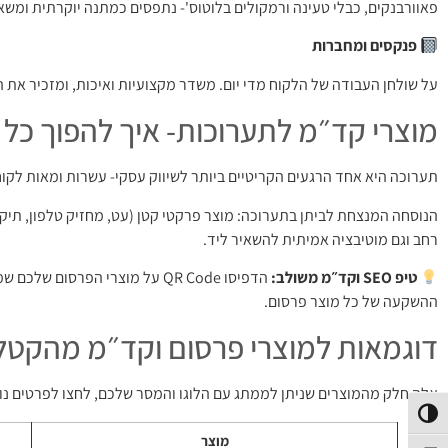
פאוורבנקים, כבלי טעינה ורמקולים בלוטוס'- נתפסים כמתנה יוקרתית ומשא
פנקסים ומחברות
על שולחן העבודה של הלקוח מדי יום. משדר מקצועיות ואיכות, ומזכיר את 
מוצרי קד״מ לתערוכות- איך להפוך כל 
תערוכה היא אחד הרגעים הקריטיים ביותר לשיווק עסקי- עשרות ומאות לקוח
הנוסחה המנצחת לביתן בתערוכה: מוצר פרקטי קטן (עט, מחזיק טלפון, תיק ק
רחב וגם מוטיבציה אמיתית להשאיר ליד.
טיפ SEO וקד״מ משולב:
הדפיסו QR Code על מוצרי הפרס
ההשקעה של כל מוצר פרסום.
דוגמאות למוצרי פרסום וקד״מ מהקטלו
אלה חלק מהמוצרים שניתן לממתג עם הלוגו והמסר שלכם, לחצו לפרטים נו
פעל/כבה ניגודיות גבוהה
מוצר