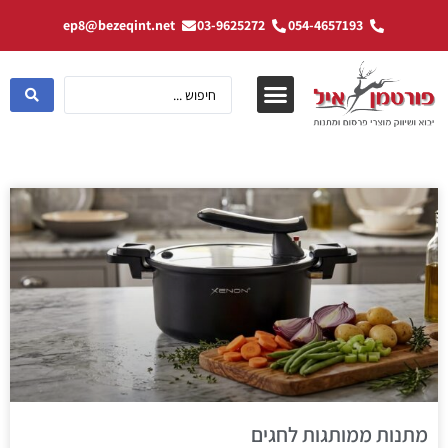
ep8@bezeqint.net
03-9625272
054-4657193
מתנות ממותגות לחגים