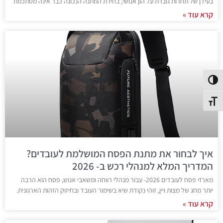
בעידן של תחרות גוברת על הון אנושי, בחירת המתנה הנכונה כבר אינה מסתכמת
קרא עוד »
פעל/כבה ניגודיות גבוהה
תג גודל גופן
איך לבחור את מתנת הפסח המושלמת לעובדים?
המדריך המלא למנהלי רכש ב- 2026
מארזי פסח לעובדים 2026- עבור מנהלי רווחה ומשאבי אנוש, פסח הוא הרבה
יותר מחג של מצות ויין, זוהי נקודת שיא בשימור העובד ובחיזוק הזהות הארגונית.
קרא עוד »