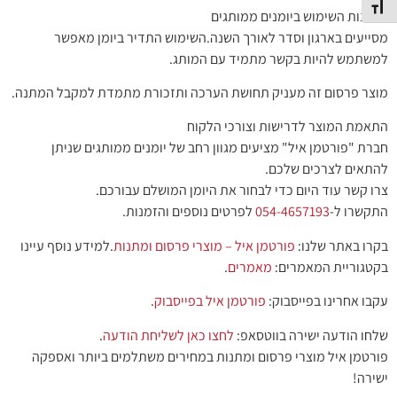
תג גודל גופן
יתרונות השימוש ביומנים ממותגים
מסייעים בארגון וסדר לאורך השנה.השימוש התדיר ביומן מאפשר
למשתמש להיות בקשר מתמיד עם המותג.
מוצר פרסום זה מעניק תחושת הערכה ותזכורת מתמדת למקבל המתנה.
התאמת המוצר לדרישות וצורכי הלקוח
חברת "פורטמן איל" מציעים מגוון רחב של יומנים ממותגים שניתן
להתאים לצרכים שלכם.
צרו קשר עוד היום כדי לבחור את היומן המושלם עבורכם.
התקשרו ל-
054-4657193
לפרטים נוספים והזמנות.
בקרו באתר שלנו:
פורטמן איל – מוצרי פרסום ומתנות
.למידע נוסף עיינו
בקטגוריית המאמרים:
מאמרים
.
עקבו אחרינו בפייסבוק:
פורטמן איל בפייסבוק
.
שלחו הודעה ישירה בווטסאפ:
לחצו כאן לשליחת הודעה
.
פורטמן איל מוצרי פרסום ומתנות במחירים משתלמים ביותר ואספקה
ישירה!