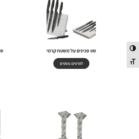
פעל/כבה ניגודיות גבוהה
סט סכינים על משטח קרמי
סט
תג גודל גופן
לפרטים נוספים