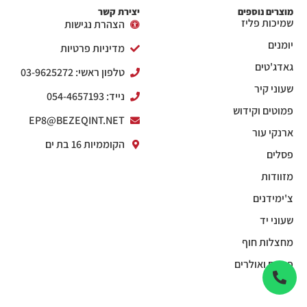
מוצרים נוספים
יצירת קשר
שמיכות פליז
הצהרת נגישות
יומנים
מדיניות פרטיות
גאדג'טים
טלפון ראשי: 03-9625272
שעוני קיר
נייד: 054-4657193
פמוטים וקידוש
EP8@BEZEQINT.NET
ארנקי עור
הקוממיות 16 בת ים
פסלים
מזוודות
צ'ימידנים
שעוני יד
מחצלות חוף
פנסים ואולרים