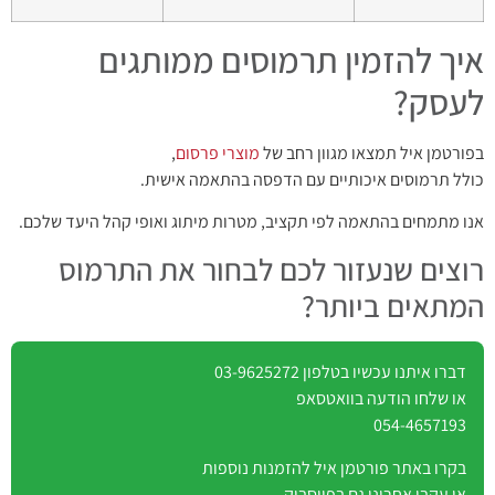
איך להזמין תרמוסים ממותגים
לעסק?
בפורטמן איל תמצאו מגוון רחב של
מוצרי פרסום
,
כולל תרמוסים איכותיים עם הדפסה בהתאמה אישית.
אנו מתמחים בהתאמה לפי תקציב, מטרות מיתוג ואופי קהל היעד שלכם.
רוצים שנעזור לכם לבחור את התרמוס
המתאים ביותר?
דברו איתנו עכשיו בטלפון
03-9625272
או שלחו הודעה בוואטסאפ
054-4657193
בקרו באתר
פורטמן איל
להזמנות נוספות
או עקבו אחרינו גם ב
פייסבוק