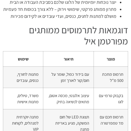
יוצר נוכחות יומיומית של הלוגו שלכם בסביבת העבודה או הבית
פתרון ממותג פרקטי, שימושי וירוק – ללא צורך בכוסות חד פעמיות
מושלם למתנות לחגים, כנסים, ועדי עובדים או לקידום מכירות
דוגמאות לתרמוסים ממותגים
מפורטמן איל
מוצר
תיאור
שימוש
תרמוס מתכת
עם בידוד כפול, שומר על
מתנות לחורף,
500 מ"ל
חום/קור לאורך זמן
כנסים, עובדים
בקבוק טרמי עם
עיצוב אלגנטי, מכסה אטום,
משרד, טיולים,
לוגו
מתאים לנשיאה בתיק
מתנות אישיות
תרמוס חכם עם
תצוגת LED של חום
מתנה יוקרתית
מד טמפרטורה
המשקה, מגיע באריזת
למנהלים, לקוחות
מתנה
VIP