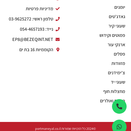
יומנים
מדיניות פרטיות
גאדג'טים
טלפון ראשי: 03-9625272
שעוני קיר
נייד: 054-4657193
פמוטים וקידוש
EP8@BEZEQINT.NET
ארנקי עור
הקוממיות 16 בת ים
פסלים
מזוודות
צ'ימידנים
שעוני יד
מחצלות חוף
פנסים ואולרים
©2024 כל הזכויות שמורות portmaneyal.co.il