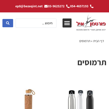
ep8@bezeqint.net
03-9625272
054-4657193
דף הבית
»
תרמוסים
תרמוסים