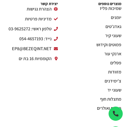
מוצרים נוספים
יצירת קשר
שמיכות פליז
הצהרת נגישות
יומנים
מדיניות פרטיות
גאדג'טים
טלפון ראשי: 03-9625272
שעוני קיר
נייד: 054-4657193
פמוטים וקידוש
EP8@BEZEQINT.NET
ארנקי עור
הקוממיות 16 בת ים
פסלים
מזוודות
צ'ימידנים
שעוני יד
מחצלות חוף
פנסים ואולרים