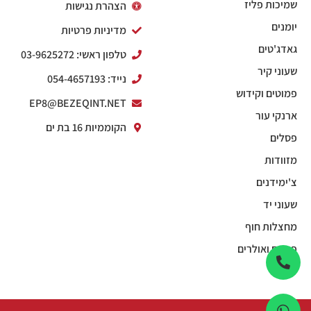
שמיכות פליז
הצהרת נגישות
יומנים
מדיניות פרטיות
גאדג'טים
טלפון ראשי: 03-9625272
שעוני קיר
נייד: 054-4657193
פמוטים וקידוש
EP8@BEZEQINT.NET
ארנקי עור
הקוממיות 16 בת ים
פסלים
מזוודות
צ'ימידנים
שעוני יד
מחצלות חוף
פנסים ואולרים