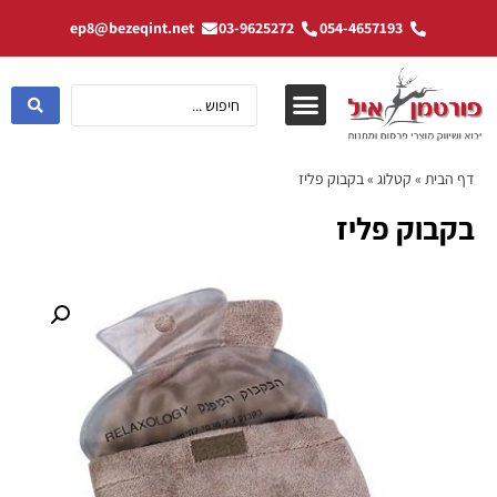
ep8@bezeqint.net
03-9625272
054-4657193
דף הבית
»
קטלוג
»
בקבוק פליז
בקבוק פליז