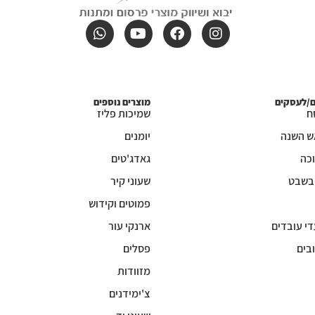
ם/לעסקים
מוצרים נוספים
ח
שמיכות פליז
ש השנה
יומנים
כה
גאדג'טים
 בשבט
שעוני קיר
פמוטים וקידוש
די עובדים
ארנקי עור
בים
פסלים
מזוודות
צ'ימידנים