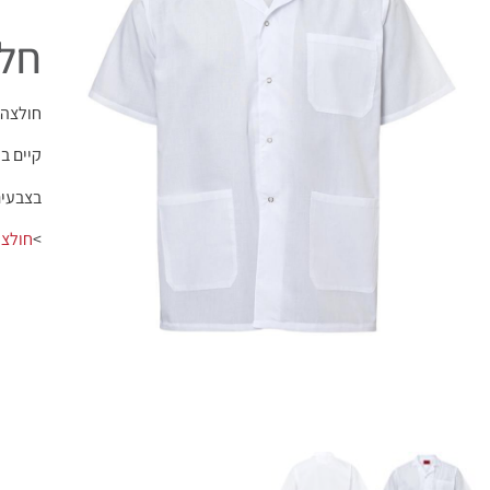
חלו
חולצה ש
קיים במיד
בצבעים
>
חולצות