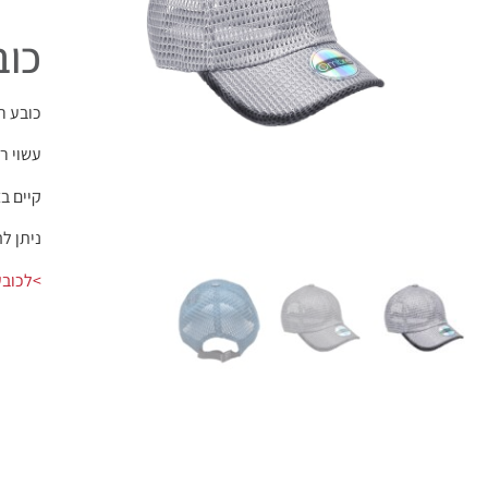
כוב
כובע ר
עשוי רש
קיים בצ
ניתן לה
>לכובע