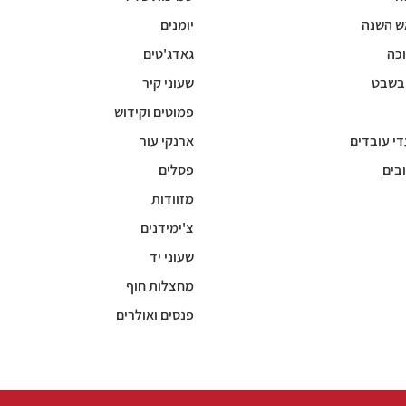
ש השנה
יומנים
כה
גאדג'טים
 בשבט
שעוני קיר
פמוטים וקידוש
די עובדים
ארנקי עור
בים
פסלים
מזוודות
צ'ימידנים
שעוני יד
מחצלות חוף
פנסים ואולרים