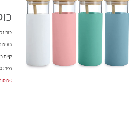
כוס
כוס זכ
בעיצוב 
קיים ב- 4 צבעים: ורוד, לבן, תכלת וט
נפח: 500 מ״ל
>כוסות