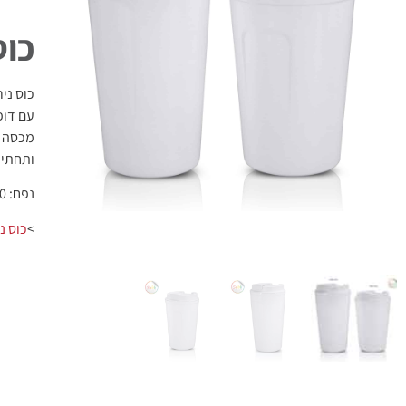
כוס
כוס ני
עם דופ
מכסה מ
ותחתית
נפח: 380 מ"ל, 510 מ"ל
>
כוס נ