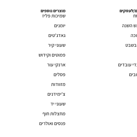
ם/לעסקים
מוצרים נוספים
ח
שמיכות פליז
ש השנה
יומנים
כה
גאדג'טים
 בשבט
שעוני קיר
פמוטים וקידוש
די עובדים
ארנקי עור
בים
פסלים
מזוודות
צ'ימידנים
שעוני יד
מחצלות חוף
פנסים ואולרים