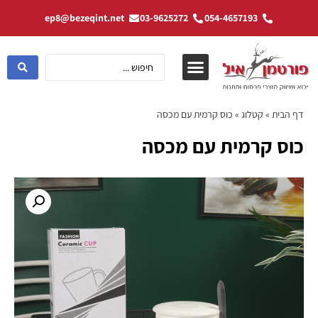
ep8@bezeqint.net
03-9625272
054-4657193
דף הבית
»
קטלוג
»
כוס קרמית עם מכסה
כוס קרמית עם מכסה