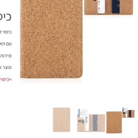
כיס
כיסוי 
עם תא 
מידות: 13.7×9.6 ס"
מוצר א
>
כיסוי