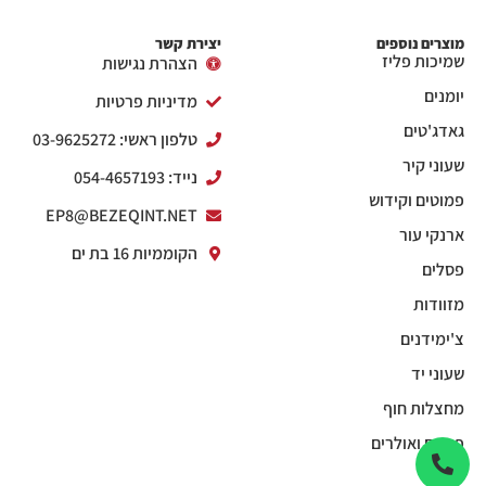
מוצרים נוספים
יצירת קשר
שמיכות פליז
הצהרת נגישות
יומנים
מדיניות פרטיות
גאדג'טים
טלפון ראשי: 03-9625272
שעוני קיר
נייד: 054-4657193
פמוטים וקידוש
EP8@BEZEQINT.NET
ארנקי עור
הקוממיות 16 בת ים
פסלים
מזוודות
צ'ימידנים
שעוני יד
מחצלות חוף
פנסים ואולרים