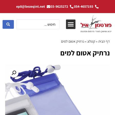
ep8@bezeqint.net
03-9625272
054-4657193
דף הבית
»
קטלוג
»
נרתיק אטום למים
נרתיק אטום למים