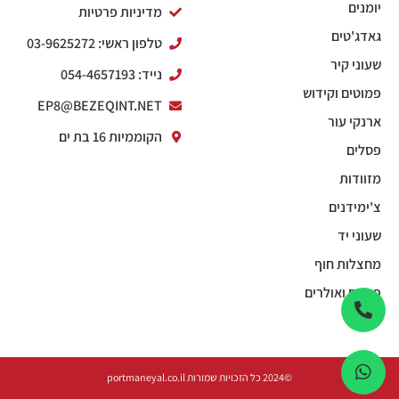
יומנים
מדיניות פרטיות
גאדג'טים
טלפון ראשי: 03-9625272
שעוני קיר
נייד: 054-4657193
פמוטים וקידוש
EP8@BEZEQINT.NET
ארנקי עור
הקוממיות 16 בת ים
פסלים
מזוודות
צ'ימידנים
שעוני יד
מחצלות חוף
פנסים ואולרים
©2024 כל הזכויות שמורות portmaneyal.co.il