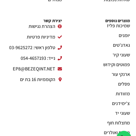
מוצרים נוספים
יצירת קשר
שמיכות פליז
הצהרת נגישות
יומנים
מדיניות פרטיות
גאדג'טים
טלפון ראשי: 03-9625272
שעוני קיר
נייד: 054-4657193
פמוטים וקידוש
EP8@BEZEQINT.NET
ארנקי עור
הקוממיות 16 בת ים
פסלים
מזוודות
צ'ימידנים
שעוני יד
מחצלות חוף
פנסים ואולרים