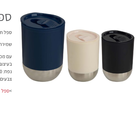
ספל
ספל תר
שמירה 
עם מכס
בעיצוב
נפח: 350 מ"ל
צבעים: 
>
ספל ת