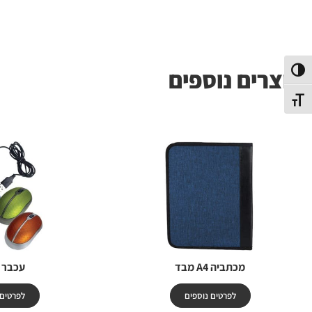
מוצרים נוספים
פעל/כבה ניגודיות גבוהה
תג גודל גופן
מכתביה A4 מבד
עכבר 
לפרטים נוספים
לפרטים 