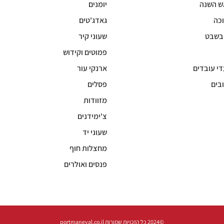
ש השנה
יומנים
כה
גאדג'טים
 בשבט
שעוני קיר
פמוטים וקידוש
די עובדים
ארנקי עור
בים
פסלים
מזוודות
צ'ימידנים
שעוני יד
מחצלות חוף
פנסים ואולרים
©2024 כל הזכויות שמורות portmaneyal.co.il