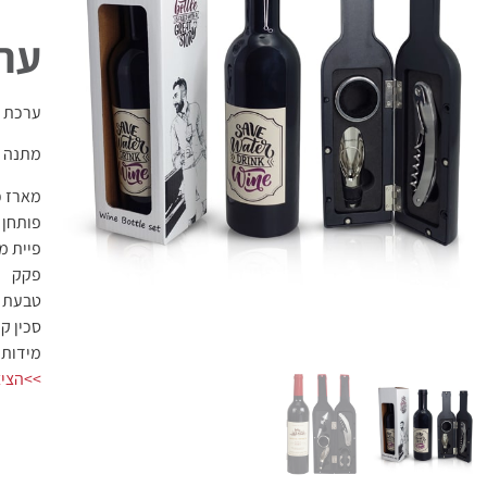
ערכ
ערכת פותחנים ליין 3 חל
מתנה מ
מארז כ
פותחן 
פיית מ
פקק
טבעת ל
סכין ק
מידות: גובה 33 ס"
>>הציצ