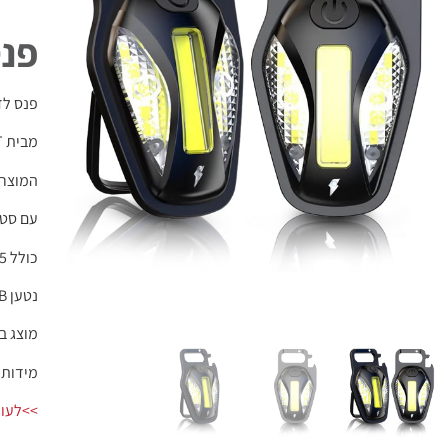
פנס
פנס לד
מבית FORCELIGHT
המוצר 
עם סטנ
כולל 5 מצבי תאורה, ואור אדום מהבהב
נטען USB כולל כבל טעינה
מוצג ב- 2 גוונים של אפור 
מידות: 5×2.5×8.5 ס
>>לעוד