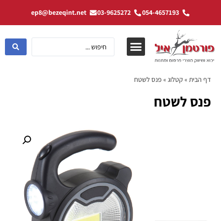
ep8@bezeqint.net
03-9625272
054-4657193
דף הבית
»
קטלוג
»
פנס לשטח
פנס לשטח