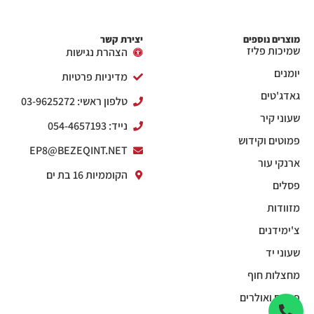
מוצרים נוספים
יצירת קשר
שמיכות פליז
הצהרת נגישות
יומנים
מדיניות פרטיות
גאדג'טים
טלפון ראשי: 03-9625272
שעוני קיר
נייד: 054-4657193
פמוטים וקידוש
EP8@BEZEQINT.NET
ארנקי עור
הקוממיות 16 בת ים
פסלים
מזוודות
צ'ימידנים
שעוני יד
מחצלות חוף
פנסים ואולרים