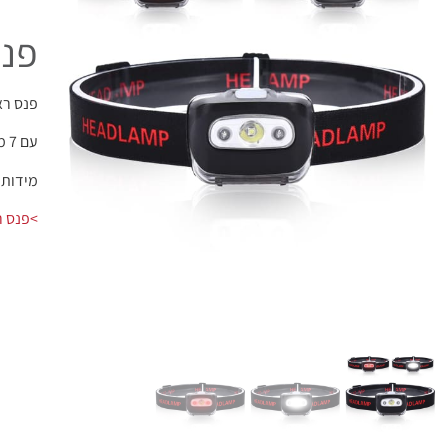
פנס
פנס ראש 
עם 7 מצבי תאורה שונים כולל אור אדום.
מידות: 5.5X4X3.5 ס
>פנס ר