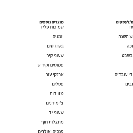
ם/לעסקים
מוצרים נוספים
ח
שמיכות פליז
ש השנה
יומנים
כה
גאדג'טים
 בשבט
שעוני קיר
פמוטים וקידוש
די עובדים
ארנקי עור
בים
פסלים
מזוודות
צ'ימידנים
שעוני יד
מחצלות חוף
פנסים ואולרים