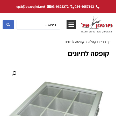
ep8@bezeqint.net
03-9625272
054-4657193
דף הבית
»
קטלוג
»
קופסה לתיונים
קופסה לתיונים