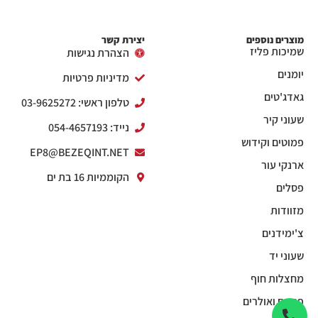
מוצרים נוספים
יצירת קשר
שמיכות פליז
הצהרת נגישות
יומנים
מדיניות פרטיות
גאדג'טים
טלפון ראשי: 03-9625272
שעוני קיר
נייד: 054-4657193
פמוטים וקידוש
EP8@BEZEQINT.NET
ארנקי עור
הקוממיות 16 בת ים
פסלים
מזוודות
צ'ימידנים
שעוני יד
מחצלות חוף
פנסים ואולרים