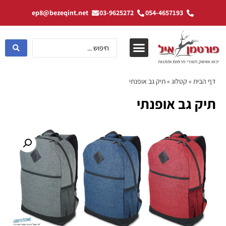
ep8@bezeqint.net
03-9625272
054-4657193
דף הבית
»
קטלוג
»
תיק גב אופנתי
תיק גב אופנתי