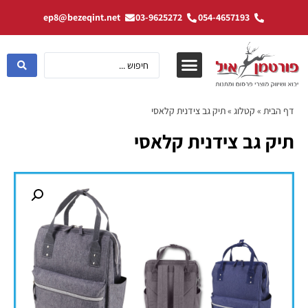
ep8@bezeqint.net
03-9625272
054-4657193
דף הבית
»
קטלוג
»
תיק גב צידנית קלאסי
תיק גב צידנית קלאסי