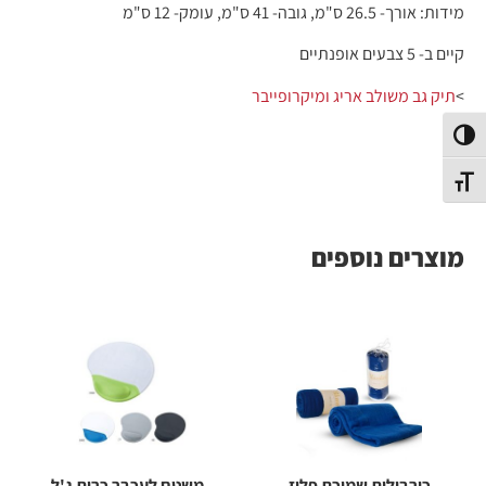
מידות: אורך- 26.5 ס"מ, גובה- 41 ס"מ, עומק- 12 ס"מ
קיים ב- 5 צבעים אופנתיים
>
תיק גב משולב אריג ומיקרופייבר
פעל/כבה ניגודיות גבוהה
תג גודל גופן
מוצרים נוספים
כירבולית שמיכת פליז
משטח לעכבר כרית ג'ל